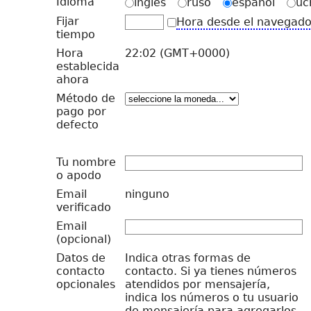
Idioma
inglés
ruso
español
uc
Fijar
Hora desde el navegad
tiempo
Hora
22:02 (GMT+0000)
establecida
ahora
Método de
pago por
defecto
Tu nombre
o apodo
Email
ninguno
verificado
Email
(opcional)
Datos de
Indica otras formas de
contacto
contacto. Si ya tienes números
opcionales
atendidos por mensajería,
indica los números o tu usuario
de mensajería para agregarlos