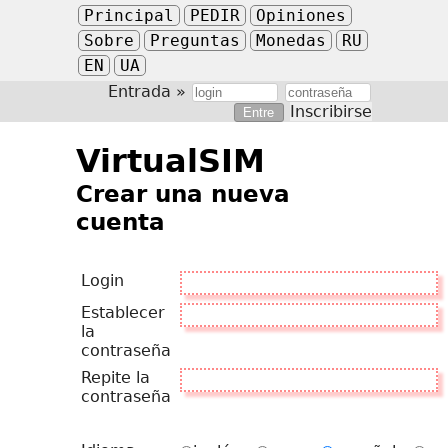
Principal
PEDIR
Opiniones
Sobre
Preguntas
Monedas
RU
EN
UA
Entrada »
Inscribirse
VirtualSIM
Crear una nueva
cuenta
Login
Establecer
la
contraseña
Repite la
contraseña