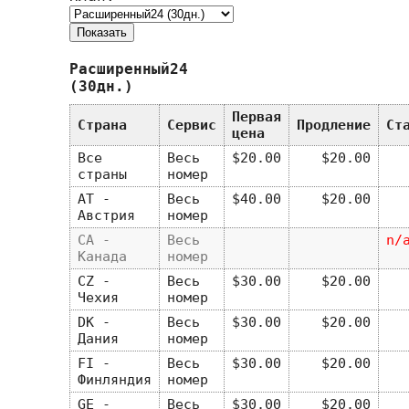
Расширенный24
(30дн.)
Первая
Страна
Сервис
Продление
Ст
цена
Все
Весь
$20.00
$20.00
страны
номер
AT -
Весь
$40.00
$20.00
Австрия
номер
CA -
Весь
n/
Канада
номер
CZ -
Весь
$30.00
$20.00
Чехия
номер
DK -
Весь
$30.00
$20.00
Дания
номер
FI -
Весь
$30.00
$20.00
Финляндия
номер
GE -
Весь
$30.00
$20.00