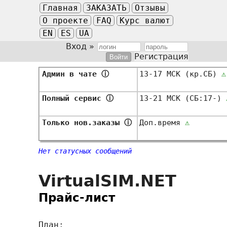
Главная
ЗАКАЗАТЬ
Отзывы
О проекте
FAQ
Курс валют
EN
ES
UA
Вход »
Регистрация
Админ в чате
ⓘ
13-17 МСК (кр.СБ)
⚠
Полный сервис
ⓘ
13-21 МСК (СБ:17-)
Только нов.заказы
ⓘ
Доп.время
⚠
Нет статусных сообщений
VirtualSIM.NET
Прайс-лист
План: